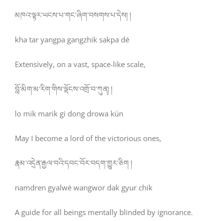
མཁའ་ལྟར་ཡངས་པ་གང་ཞིག་བསགས་པ་དེས། །
kha tar yangpa gangzhik sakpa dé
Extensively, on a vast, space-like scale,
བློ་མིག་མ་རིག་གིས་ལྡོངས་འགྲོ་བ་ཀུན། །
lo mik marik gi dong drowa kün
May I become a lord of the victorious ones,
རྣམ་འདྲེན་རྒྱལ་བའི་དབང་བོར་བདག་གྱུར་ཅིག །
namdren gyalwé wangwor dak gyur chik
A guide for all beings mentally blinded by ignorance.