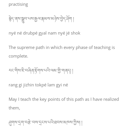
practising
རྙེད་ནས་སྒྲུབ་པས་རྒྱལ་རྣམས་མཉེས་བྱེད་ཤོག །
nyé né drubpé gyal nam nyé jé shok
The supreme path in which every phase of teaching is
complete.
རང་གིས་ཇི་བཞིན་རྟོགས་པའི་ལམ་གྱི་གནད། །
rang gi jizhin tokpé lam gyi né
May I teach the key points of this path as I have realized
them,
ཤུགས་དྲག་བརྩེ་བས་དྲངས་པའི་ཐབས་མཁས་ཀྱིས། །