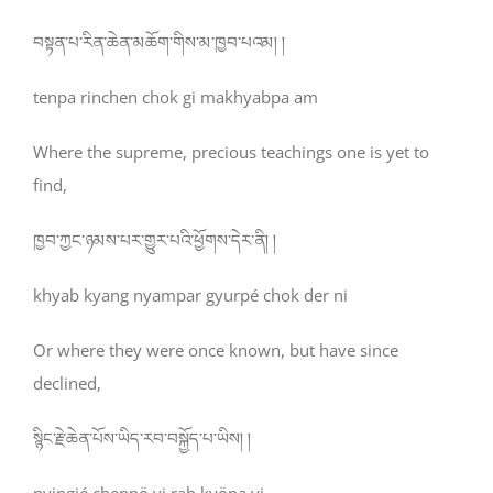
བསྟན་པ་རིན་ཆེན་མཆོག་གིས་མ་ཁྱབ་པའམ། །
tenpa rinchen chok gi makhyabpa am
Where the supreme, precious teachings one is yet to
find,
ཁྱབ་ཀྱང་ཉམས་པར་གྱུར་པའི་ཕྱོགས་དེར་ནི། །
khyab kyang nyampar gyurpé chok der ni
Or where they were once known, but have since
declined,
སྙིང་རྗེ་ཆེན་པོས་ཡིད་རབ་བསྐྱོད་པ་ཡིས། །