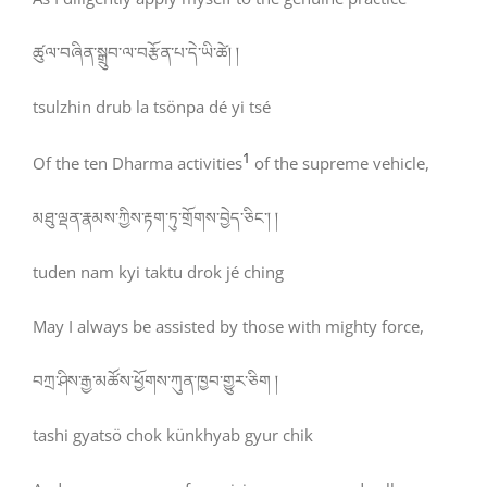
ཚུལ་བཞིན་སྒྲུབ་ལ་བརྩོན་པ་དེ་ཡི་ཚེ། །
tsulzhin drub la tsönpa dé yi tsé
1
Of the ten Dharma activities
of the supreme vehicle,
མཐུ་ལྡན་རྣམས་ཀྱིས་རྟག་ཏུ་གྲོགས་བྱེད་ཅིང་། །
tuden nam kyi taktu drok jé ching
May I always be assisted by those with mighty force,
བཀྲ་ཤིས་རྒྱ་མཚོས་ཕྱོགས་ཀུན་ཁྱབ་གྱུར་ཅིག །
tashi gyatsö chok künkhyab gyur chik