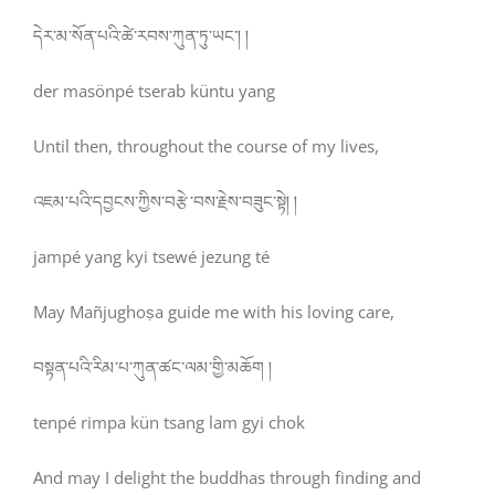
དེར་མ་སོན་པའི་ཚེ་རབས་ཀུན་ཏུ་ཡང་། །
der masönpé tserab küntu yang
Until then, throughout the course of my lives,
འཇམ་པའི་དབྱངས་ཀྱིས་བརྩེ་བས་རྗེས་བཟུང་སྟེ། །
jampé yang kyi tsewé jezung té
May
Mañjughoṣa
guide me with his loving care,
བསྟན་པའི་རིམ་པ་ཀུན་ཚང་ལམ་གྱི་མཆོག །
tenpé rimpa kün tsang lam gyi chok
And may I delight the buddhas through finding and