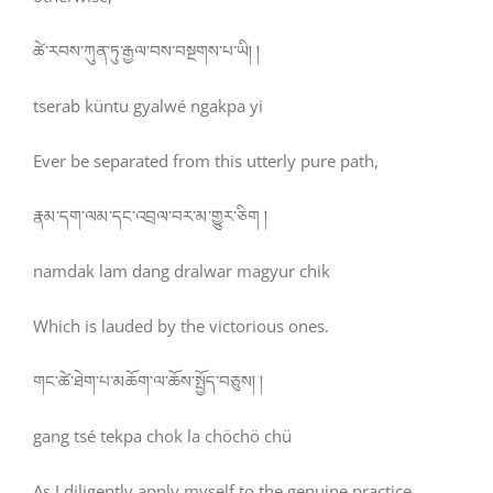
ཚེ་རབས་ཀུན་ཏུ་རྒྱལ་བས་བསྔགས་པ་ཡི། །
tserab küntu gyalwé ngakpa yi
Ever be separated from this utterly pure path,
རྣམ་དག་ལམ་དང་འབྲལ་བར་མ་གྱུར་ཅིག །
namdak lam dang dralwar magyur chik
Which is lauded by the victorious ones.
གང་ཚེ་ཐེག་པ་མཆོག་ལ་ཆོས་སྤྱོད་བཅུས། །
gang tsé tekpa chok la chöchö chü
As I diligently apply myself to the genuine practice