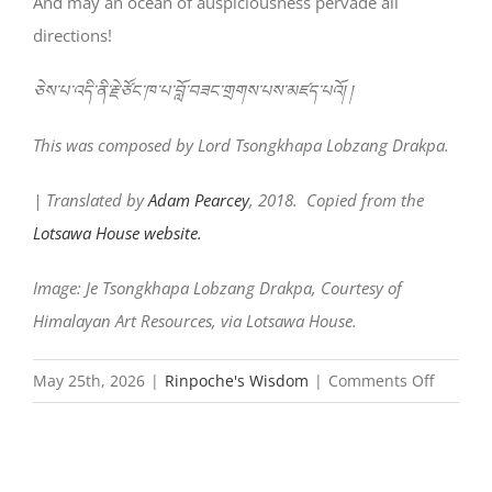
And may an ocean of auspiciousness pervade all
directions!
ཅེས་པ་འདི་ནི་རྗེ་ཙོང་ཁ་པ་བློ་བཟང་གྲགས་པས་མཛད་པའོ། །
This was composed by Lord Tsongkhapa Lobzang Drakpa.
| Translated by
Adam Pearcey
, 2018. Copied from the
Lotsawa House website.
Image: Je Tsongkhapa Lobzang Drakpa, Courtesy of
Himalayan Art Resources, via Lotsawa House.
on
May 25th, 2026
|
Rinpoche's Wisdom
|
Comments Off
Lamrim
Mönla