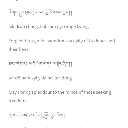
ལེགས་སྒྲུབ་བྱང་ཆུབ་ལམ་གྱི་རིམ་པས་ཀྱང་། །
lek drub changchub lam gyi rimpé kyang
Forged through the wondrous activity of buddhas and
their heirs,
ཐར་འདོད་རྣམས་ཀྱི་ཡིད་ལ་དཔལ་སྟེར་ཞིང་། །
tar dö nam kyi yi la pal ter zhing
May I bring splendour to the minds of those seeking
freedom,
རྒྱལ་བའི་མཛད་པ་རིང་དུ་སྐྱོང་གྱུར་ཅིག །