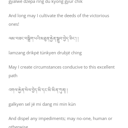
gyalwé dzepa ring du kyong gyur chik
And long may I cultivate the deeds of the victorious
ones!
ལམ་བཟང་བསྒྲིག་པའི་མཐུན་རྐྱེན་སྒྲུབ་བྱེད་ཅིང་། །
lamzang drikpé tünkyen drubjé ching
May I create circumstances conducive to this excellent
path
འགལ་རྐྱེན་སེལ་བྱེད་མི་དང་མི་མིན་ཀུན། །
galkyen sel jé mi dang mi min kün
And dispel any impediments; may no-one, human or
otherwise,