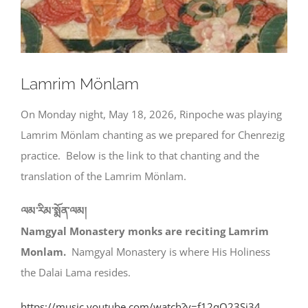
Lamrim Mönlam
On Monday night, May 18, 2026, Rinpoche was playing
Lamrim Mönlam chanting as we prepared for Chenrezig
practice. Below is the link to that chanting and the
translation of the Lamrim Mönlam.
ལམ་རིམ་སྨོན་ལམ།
Namgyal Monastery monks are reciting Lamrim
Monlam.
Namgyal Monastery is where His Holiness
the Dalai Lama resides.
https://music.youtube.com/watch?v=f12qQ23Sj34