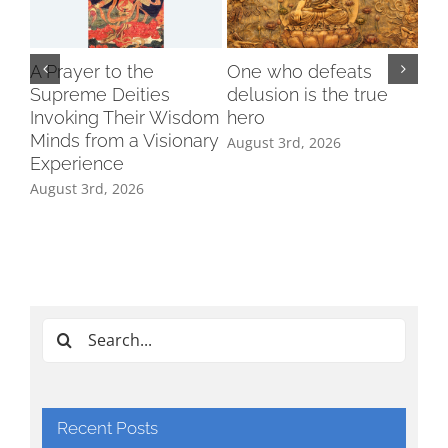
A Prayer to the
One who defeats
Supreme Deities
delusion is the true
Invoking Their Wisdom
hero
Minds from a Visionary
August 3rd, 2026
Experience
August 3rd, 2026
Ind
Cl
Tri
Aug
Search
for:
Recent Posts