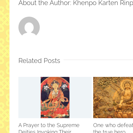
About the Author:
Khenpo Karten Rin
Related Posts
A Prayer to the Supreme
One who defeats
Deities Invoking Their
the true hero