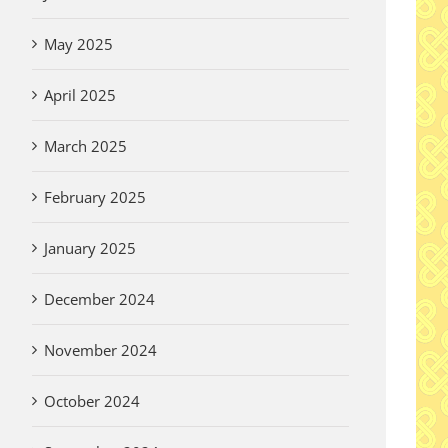
Wi
Thank you Garden
Vi
Volunteers!
May 2025
Aug
August 3rd, 2026
April 2025
March 2025
er Written
y for Pilgrims
February 2025
 2026
January 2025
December 2024
November 2024
October 2024