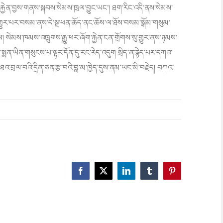
ྐྱེན་བྱས་གནས་སྐ
བས་སེམས་ཁྲལ་བྱུང་ཡང་། ཐག་རིང་འདི་ནས་སེམས་
ྱུར་
པར་བསམ་ནས་དེ་སྔ་ཕན་ཆོད་ནང་ཆོས་
ལ་ཐོས་བསམ་སྒོམ་གསུམ་
སེམས་ཁམས་འཁྲུགས་རྒྱུ་ཕར་ཞོག་རྐྱེ
ན་ངན་གྲོགས་སུ་གྱུར་ནས་ཉམས་
ི་སྨན་ཡིན་གསུངས་པ་ལྟར་དོ
ན་དུ་རང་རེད་འདུག སྲིད་ན་རྙེད་པར་དཀའ་
ཐའ་བྲལ་བའི་དྲིན་ཅན་རྩ་བའི་བླ་
མ་ཁྱེད་དུས་ནམ་ཡང་མི་བརྗེད། བཀའ་
ansforming
gative
ditions
Facebook
X
LinkedIn
Tumblr
Pinterest