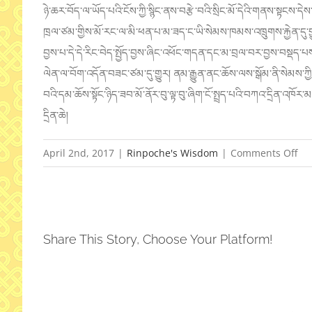
ཉེ་ཆར་བོད་ལ་ཡོད་པའི་ངོས་ཀྱི་སྙི
ང་ནས་བརྩེ་བའི་སྲིང་མོ་དེའི་
གནས་སྟངས་དེས་ར
ཁྲལ་ཙམ་གྱི
ས་མོ་རང་ལ་མི་ཕན་པ་མ་ཟད་ང་ཡི་སེ
མས་ཁམས་འཁྲུགས་རྐྱེན་དུ་ག
བྱས་པ་དེ་
དེ་རིང་བེད་སྤྱོད་བྱས་ཞིང་འཕོང་
གདན་དང་མ་བྲལ་བར་བྱས་བསྡད་པས། 
ལེན་
ལ་བོག་འདོན་བཟང་ཙམ་དུ་གྱུར། ནམ་རྒྱུན་ནང་ཆོས་ལས་སྒོམ་ནི་སེ
མས་ཀྱ
བའི་དམ་ཆོས་
སྟོང་ཉིད་ཟབ་མོ་ནོར་བུ་ལྟ་བུ་ཞི
ག་ངོ་སྤྲད་པའི་བཀའ་དྲིན་འཁོར་
མ
དྲིན་ཆེ།
on
April 2nd, 2017
|
Rinpoche's Wisdom
|
Comments Off
Tr
Ne
Con
Share This Story, Choose Your Platform!